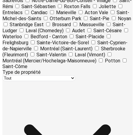
Sabrevois
Notre-Dame-du-Bon-Conseil - Village
Saint-
Rémi
Saint-Sébastien
Roxton Falls
Joliette
Entrelacs
Candiac
Marieville
Acton Vale
Saint-
Michel-des-Saints
Otterburn Park
Saint-Pie
Noyan
Stanbridge East
Brossard
Massueville
Saint-
Ludger
Laval (Chomedey)
Audet
Saint-Césaire
Waterloo
Bedford - Canton
Saint-Placide
Frelighsburg
Sainte-Victoire-de-Sorel
Saint-Cyprien-
de-Napierville
Montréal (Saint-Laurent)
Sherbrooke
(Fleurimont)
Saint-Valentin
Laval (Vimont)
Montréal (Mercier/Hochelaga-Maisonneuve)
Potton
Saint-Côme
Type de propriété