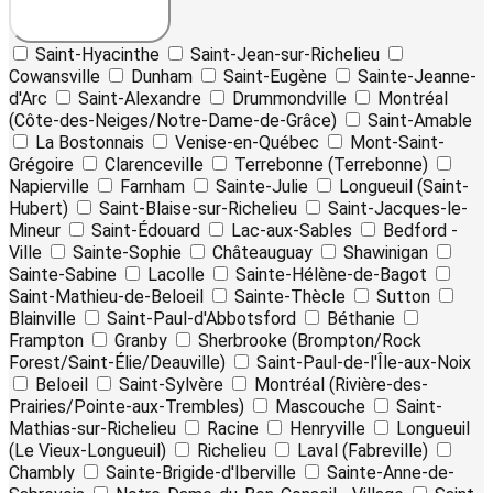
Saint-Hyacinthe
Saint-Jean-sur-Richelieu
Cowansville
Dunham
Saint-Eugène
Sainte-Jeanne-
d'Arc
Saint-Alexandre
Drummondville
Montréal
(Côte-des-Neiges/Notre-Dame-de-Grâce)
Saint-Amable
La Bostonnais
Venise-en-Québec
Mont-Saint-
Grégoire
Clarenceville
Terrebonne (Terrebonne)
Napierville
Farnham
Sainte-Julie
Longueuil (Saint-
Hubert)
Saint-Blaise-sur-Richelieu
Saint-Jacques-le-
Mineur
Saint-Édouard
Lac-aux-Sables
Bedford -
Ville
Sainte-Sophie
Châteauguay
Shawinigan
Sainte-Sabine
Lacolle
Sainte-Hélène-de-Bagot
Saint-Mathieu-de-Beloeil
Sainte-Thècle
Sutton
Blainville
Saint-Paul-d'Abbotsford
Béthanie
Frampton
Granby
Sherbrooke (Brompton/Rock
Forest/Saint-Élie/Deauville)
Saint-Paul-de-l'Île-aux-Noix
Beloeil
Saint-Sylvère
Montréal (Rivière-des-
Prairies/Pointe-aux-Trembles)
Mascouche
Saint-
Mathias-sur-Richelieu
Racine
Henryville
Longueuil
(Le Vieux-Longueuil)
Richelieu
Laval (Fabreville)
Chambly
Sainte-Brigide-d'Iberville
Sainte-Anne-de-