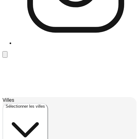
3
Leaflet
| ©
OpenStreetMap
contributors ©
CARTO
Villes
+
Sélectionner les villes
−