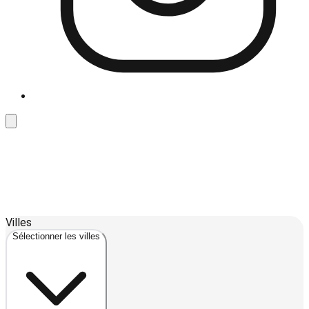
Leaflet
| ©
OpenStreetMap
contributors ©
CARTO
4
Villes
+
Sélectionner les villes
−