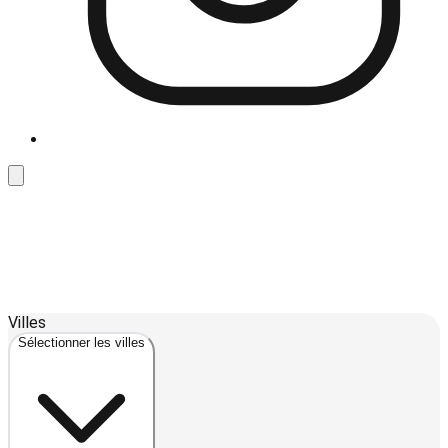
Leaflet
| ©
OpenStreetMap
contributors ©
CARTO
Villes
+
Sélectionner les villes
−