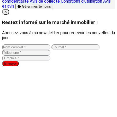
confidentialité
Avis de collecte
Conditions d’utilisation
Avis
et avis
Gérer mes témoins
Close
✕
Restez informé sur le marché immobilier !
Abonnez-vous à ma newsletter pour recevoir les nouvelles du
jour.
Envoyer