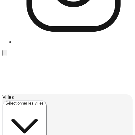
Leaflet
| ©
OpenStreetMap
contributors ©
CARTO
Villes
+
Sélectionner les villes
−