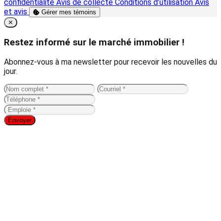
confidentialité
Avis de collecte
Conditions d’utilisation
Avis
et avis
Gérer mes témoins
Close
✕
Restez informé sur le marché immobilier !
Abonnez-vous à ma newsletter pour recevoir les nouvelles du
jour.
Envoyer