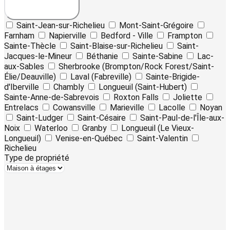
Saint-Jean-sur-Richelieu
Mont-Saint-Grégoire
Farnham
Napierville
Bedford - Ville
Frampton
Sainte-Thècle
Saint-Blaise-sur-Richelieu
Saint-
Jacques-le-Mineur
Béthanie
Sainte-Sabine
Lac-
aux-Sables
Sherbrooke (Brompton/Rock Forest/Saint-
Élie/Deauville)
Laval (Fabreville)
Sainte-Brigide-
d'Iberville
Chambly
Longueuil (Saint-Hubert)
Sainte-Anne-de-Sabrevois
Roxton Falls
Joliette
Entrelacs
Cowansville
Marieville
Lacolle
Noyan
Saint-Ludger
Saint-Césaire
Saint-Paul-de-l'Île-aux-
Noix
Waterloo
Granby
Longueuil (Le Vieux-
Longueuil)
Venise-en-Québec
Saint-Valentin
Richelieu
Type de propriété