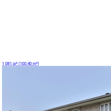
1 081 pi² (100.40 m²)