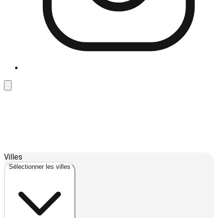
Leaflet
| ©
OpenStreetMap
contributors ©
CARTO
5
Villes
+
Sélectionner les villes
−