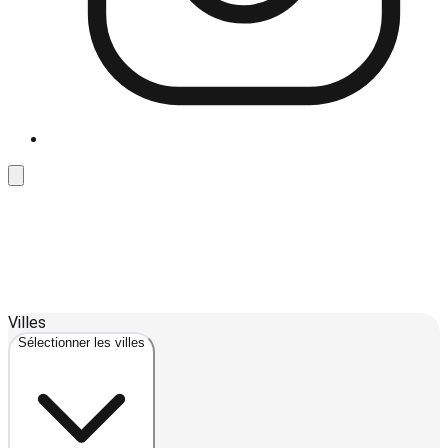
Leaflet
| ©
OpenStreetMap
contributors ©
CARTO
Villes
+
Sélectionner les villes
−