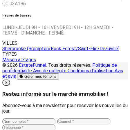
QC J3A1B6
Heures de bureau
LUNDI-JEUDI 9H - 16H VENDREDI 9H - 12H SAMEDI -
FERMÉ - DIMANCHE - FERMÉ -
VILLES
Sherbrooke (Brompton/Rock Forest/Saint-Élie/Deauville)
TYPES
Maison à étages
© 2026
EstateFunnel
. Tous droits réservés.
Politique de
confidentialité
Avis de collecte
Conditions d’utilisation
Avis
et avis
Gérer mes témoins
Close
✕
Restez informé sur le marché immobilier !
Abonnez-vous à ma newsletter pour recevoir les nouvelles du
jour.