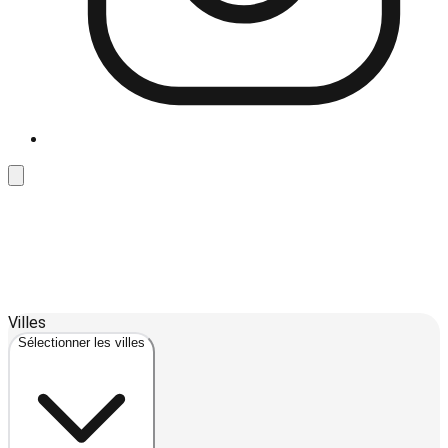
Leaflet
| ©
OpenStreetMap
contributors ©
CARTO
Villes
+
Sélectionner les villes
−