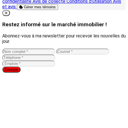
confidentialité
Avis de collecte
Conditions d’utilisation
Avis
et avis
Gérer mes témoins
Close
✕
Restez informé sur le marché immobilier !
Abonnez-vous à ma newsletter pour recevoir les nouvelles du
jour.
Envoyer