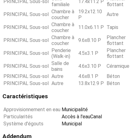
PRINCIPAL
Sous-sol
17.4x11.2 P
familiale
flottant
Chambre à
19.2x12.10
PRINCIPAL
Sous-sol
Autre
coucher
P
Chambre à
PRINCIPAL
Sous-sol
11.0x6.11 P
Tapis
coucher
Chambre à
Plancher
PRINCIPAL
Sous-sol
9.6x8.10 P
coucher
flottant
Penderie
Plancher
PRINCIPAL
Sous-sol
4.5x3.1 P
(Walk-in)
flottant
Salle de
PRINCIPAL
Sous-sol
4.6x3.10 P
Céramique
bains
PRINCIPAL
Sous-sol
Autre
4.6x8.1 P
Béton
PRINCIPAL
Sous-sol
Autre
13.8x12.9 P
Béton
Caractéristiques
Approvisionnement en eau
Municipalité
Particularités
Accès à l'eauCanal
Système d'égouts
Municipal
Addendum