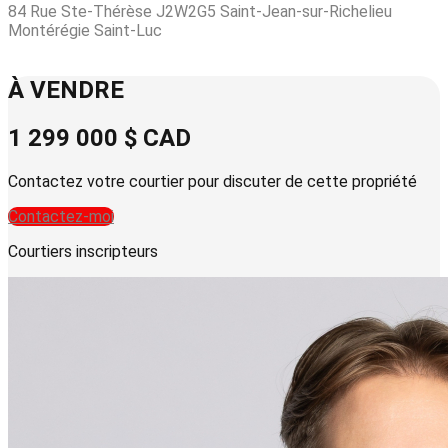
84 Rue Ste-Thérèse J2W2G5 Saint-Jean-sur-Richelieu
Montérégie Saint-Luc
Leaflet
| © OpenStreetMap contributors © CARTO
+
À VENDRE
−
1 299 000 $
CAD
Contactez votre courtier pour discuter de cette propriété
Contactez-moi
Courtiers inscripteurs