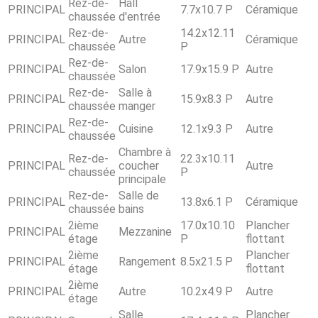
Rez-de-
Hall
PRINCIPAL
7.7x10.7 P
Céramique
chaussée
d'entrée
Rez-de-
14.2x12.11
PRINCIPAL
Autre
Céramique
chaussée
P
Rez-de-
PRINCIPAL
Salon
17.9x15.9 P
Autre
chaussée
Rez-de-
Salle à
PRINCIPAL
15.9x8.3 P
Autre
chaussée
manger
Rez-de-
PRINCIPAL
Cuisine
12.1x9.3 P
Autre
chaussée
Chambre à
Rez-de-
22.3x10.11
PRINCIPAL
coucher
Autre
chaussée
P
principale
Rez-de-
Salle de
PRINCIPAL
13.8x6.1 P
Céramique
chaussée
bains
2ième
17.0x10.10
Plancher
PRINCIPAL
Mezzanine
étage
P
flottant
2ième
Plancher
PRINCIPAL
Rangement
8.5x21.5 P
étage
flottant
2ième
PRINCIPAL
Autre
10.2x4.9 P
Autre
étage
Salle
Plancher