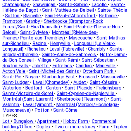
Châteauguay
•
Shawinigan
•
Sainte-Sabine
•
Lacolle
•
Sainte-
Hélène-de-Bagot
•
Saint-Mathieu-de-Beloeil
•
Sainte-Thècle
•
Sutton
•
Blainville
•
Saint-Paul-d'Abbotsford
•
Béthanie
•
Frampton
•
Granby
•
Sherbrooke (Brompton/Rock
Forest/Saint-Élie/Deauville)
•
Saint-Paul-de-l'Île-aux-Noix
•
Beloeil
•
Saint-Sylvère
•
Montréal (Rivière-des-
Prairies/Pointe-aux-Trembles)
•
Mascouche
•
Saint-Mathias-
sur-Richelieu
•
Racine
•
Henryville
•
Longueuil (Le Vieux-
Longueuil)
•
Richelieu
•
Laval (Fabreville)
•
Chambly
•
Sainte-
Brigide-d'Iberville
•
Sainte-Anne-de-Sabrevois
•
Notre-Dame-
du-Bon-Conseil - Village
•
Saint-Rémi
•
Saint-Sébastien
•
Roxton Falls
•
Joliette
•
Entrelacs
•
Candiac
•
Marieville
•
Acton Vale
•
Saint-Michel-des-Saints
•
Otterburn Park
•
Saint-Pie
•
Noyan
•
Stanbridge East
•
Brossard
•
Massueville
•
Saint-Ludger
•
Laval (Chomedey)
•
Audet
•
Saint-Césaire
•
Waterloo
•
Bedford - Canton
•
Saint-Placide
•
Frelighsburg
•
Sainte-Victoire-de-Sorel
•
Saint-Cyprien-de-Napierville
•
Montréal (Saint-Laurent)
•
Sherbrooke (Fleurimont)
•
Saint-
Valentin
•
Laval (Vimont)
•
Montréal (Mercier/Hochelaga-
Maisonneuve)
•
Potton
•
Saint-Côme
TYPES
Lot
•
Bungalow
•
Apartment
•
Hobby Farm
•
Commercial
building/Office
•
Duplex
•
Two or more storey
•
Farm
•
Triplex