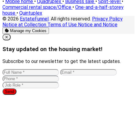
•
Mobile home
•
Quadruplex
•
Business sale
•
Split-level
•
Commercial rental space/Office
•
One-and-a-half-storey
house
•
Quintuplex
© 2026
EstateFunnel
. All rights reserved.
Privacy Policy
Notice at Collection
Terms of Use
Notice and Notice
Manage my Cookies
Close
✕
Stay updated on the housing market!
Subscribe to our newsletter to get the latest updates.
Send