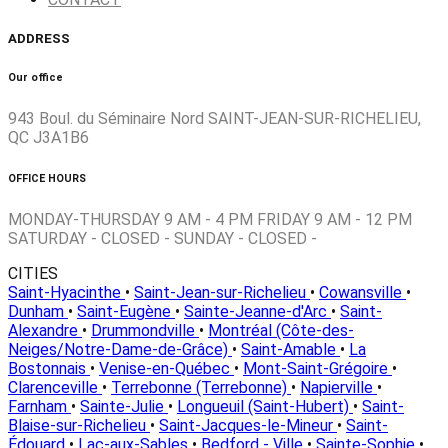
ADDRESS
Our office
943 Boul. du Séminaire Nord SAINT-JEAN-SUR-RICHELIEU,
QC J3A1B6
OFFICE HOURS
MONDAY-THURSDAY 9 AM - 4 PM FRIDAY 9 AM - 12 PM
SATURDAY - CLOSED - SUNDAY - CLOSED -
CITIES
Saint-Hyacinthe
•
Saint-Jean-sur-Richelieu
•
Cowansville
•
Dunham
•
Saint-Eugène
•
Sainte-Jeanne-d'Arc
•
Saint-
Alexandre
•
Drummondville
•
Montréal (Côte-des-
Neiges/Notre-Dame-de-Grâce)
•
Saint-Amable
•
La
Bostonnais
•
Venise-en-Québec
•
Mont-Saint-Grégoire
•
Clarenceville
•
Terrebonne (Terrebonne)
•
Napierville
•
Farnham
•
Sainte-Julie
•
Longueuil (Saint-Hubert)
•
Saint-
Blaise-sur-Richelieu
•
Saint-Jacques-le-Mineur
•
Saint-
Édouard
•
Lac-aux-Sables
•
Bedford - Ville
•
Sainte-Sophie
•