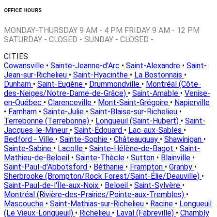
OFFICE HOURS
MONDAY-THURSDAY 9 AM - 4 PM FRIDAY 9 AM - 12 PM
SATURDAY - CLOSED - SUNDAY - CLOSED -
CITIES
Cowansville
•
Sainte-Jeanne-d'Arc
•
Saint-Alexandre
•
Saint-
Jean-sur-Richelieu
•
Saint-Hyacinthe
•
La Bostonnais
•
Dunham
•
Saint-Eugène
•
Drummondville
•
Montréal (Côte-
des-Neiges/Notre-Dame-de-Grâce)
•
Saint-Amable
•
Venise-
en-Québec
•
Clarenceville
•
Mont-Saint-Grégoire
•
Napierville
•
Farnham
•
Sainte-Julie
•
Saint-Blaise-sur-Richelieu
•
Terrebonne (Terrebonne)
•
Longueuil (Saint-Hubert)
•
Saint-
Jacques-le-Mineur
•
Saint-Édouard
•
Lac-aux-Sables
•
Bedford - Ville
•
Sainte-Sophie
•
Châteauguay
•
Shawinigan
•
Sainte-Sabine
•
Lacolle
•
Sainte-Hélène-de-Bagot
•
Saint-
Mathieu-de-Beloeil
•
Sainte-Thècle
•
Sutton
•
Blainville
•
Saint-Paul-d'Abbotsford
•
Béthanie
•
Frampton
•
Granby
•
Sherbrooke (Brompton/Rock Forest/Saint-Élie/Deauville)
•
Saint-Paul-de-l'Île-aux-Noix
•
Beloeil
•
Saint-Sylvère
•
Montréal (Rivière-des-Prairies/Pointe-aux-Trembles)
•
Mascouche
•
Saint-Mathias-sur-Richelieu
•
Racine
•
Longueuil
(Le Vieux-Longueuil)
•
Richelieu
•
Laval (Fabreville)
•
Chambly