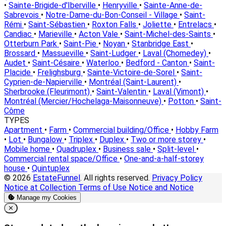
•
Sainte-Brigide-d'Iberville
•
Henryville
•
Sainte-Anne-de-
Sabrevois
•
Notre-Dame-du-Bon-Conseil - Village
•
Saint-
Rémi
•
Saint-Sébastien
•
Roxton Falls
•
Joliette
•
Entrelacs
•
Candiac
•
Marieville
•
Acton Vale
•
Saint-Michel-des-Saints
•
Otterburn Park
•
Saint-Pie
•
Noyan
•
Stanbridge East
•
Brossard
•
Massueville
•
Saint-Ludger
•
Laval (Chomedey)
•
Audet
•
Saint-Césaire
•
Waterloo
•
Bedford - Canton
•
Saint-
Placide
•
Frelighsburg
•
Sainte-Victoire-de-Sorel
•
Saint-
Cyprien-de-Napierville
•
Montréal (Saint-Laurent)
•
Sherbrooke (Fleurimont)
•
Saint-Valentin
•
Laval (Vimont)
•
Montréal (Mercier/Hochelaga-Maisonneuve)
•
Potton
•
Saint-
Côme
TYPES
Apartment
•
Farm
•
Commercial building/Office
•
Hobby Farm
•
Lot
•
Bungalow
•
Triplex
•
Duplex
•
Two or more storey
•
Mobile home
•
Quadruplex
•
Business sale
•
Split-level
•
Commercial rental space/Office
•
One-and-a-half-storey
house
•
Quintuplex
© 2026
EstateFunnel
. All rights reserved.
Privacy Policy
Notice at Collection
Terms of Use
Notice and Notice
Manage my Cookies
Close
✕