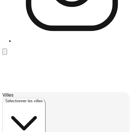
Leaflet
| ©
OpenStreetMap
contributors ©
CARTO
12
Villes
+
Sélectionner les villes
−