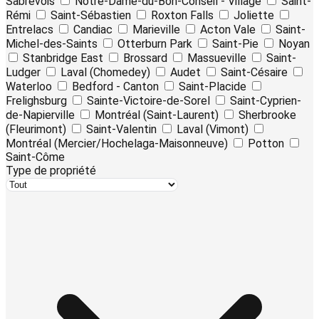
Sabrevois
Notre-Dame-du-Bon-Conseil - Village
Saint-
Rémi
Saint-Sébastien
Roxton Falls
Joliette
Entrelacs
Candiac
Marieville
Acton Vale
Saint-
Michel-des-Saints
Otterburn Park
Saint-Pie
Noyan
Stanbridge East
Brossard
Massueville
Saint-
Ludger
Laval (Chomedey)
Audet
Saint-Césaire
Waterloo
Bedford - Canton
Saint-Placide
Frelighsburg
Sainte-Victoire-de-Sorel
Saint-Cyprien-
de-Napierville
Montréal (Saint-Laurent)
Sherbrooke
(Fleurimont)
Saint-Valentin
Laval (Vimont)
Montréal (Mercier/Hochelaga-Maisonneuve)
Potton
Saint-Côme
Type de propriété