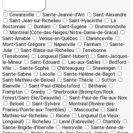
Cowansville
Sainte-Jeanne-d'Arc
Saint-Alexandre
Saint-Jean-sur-Richelieu
Saint-Hyacinthe
La
Bostonnais
Dunham
Saint-Eugène
Drummondville
Montréal (Côte-des-Neiges/Notre-Dame-de-Grâce)
Saint-Amable
Venise-en-Québec
Clarenceville
Mont-Saint-Grégoire
Napierville
Farnham
Sainte-
Julie
Saint-Blaise-sur-Richelieu
Terrebonne
(Terrebonne)
Longueuil (Saint-Hubert)
Saint-Jacques-
le-Mineur
Saint-Édouard
Lac-aux-Sables
Bedford -
Ville
Sainte-Sophie
Châteauguay
Shawinigan
Sainte-Sabine
Lacolle
Sainte-Hélène-de-Bagot
Saint-Mathieu-de-Beloeil
Sainte-Thècle
Sutton
Blainville
Saint-Paul-d'Abbotsford
Béthanie
Frampton
Granby
Sherbrooke (Brompton/Rock
Forest/Saint-Élie/Deauville)
Saint-Paul-de-l'Île-aux-Noix
Beloeil
Saint-Sylvère
Montréal (Rivière-des-
Prairies/Pointe-aux-Trembles)
Mascouche
Saint-
Mathias-sur-Richelieu
Racine
Longueuil (Le Vieux-
Longueuil)
Richelieu
Laval (Fabreville)
Chambly
Sainte-Brigide-d'Iberville
Henryville
Sainte-Anne-de-