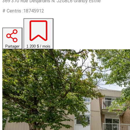
369 370 Rue Desjardins N. J2G8L6 Granby Estrie
# Centris :18745912
Partager
1 200 $ / mois