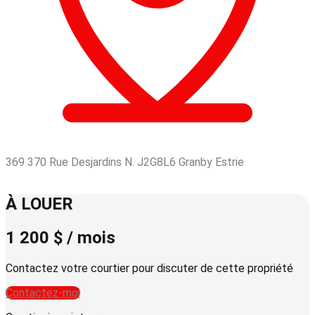
369 370 Rue Desjardins N. J2G8L6 Granby Estrie
Leaflet
| © OpenStreetMap contributors © CARTO
+
À LOUER
−
1 200 $ / mois
Contactez votre courtier pour discuter de cette propriété
Contactez-moi