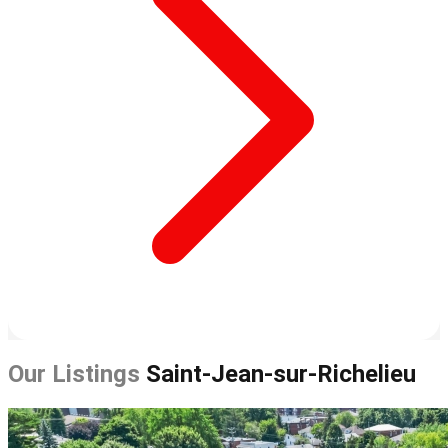
Our Listings
Saint-Jean-sur-Richelieu
Leaflet
| ©
OpenStreetMap
contributors ©
CARTO
28
+