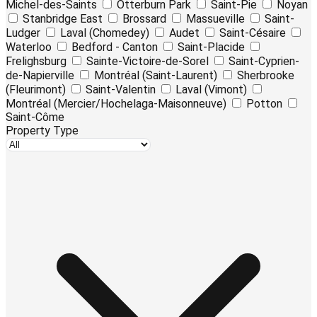
Michel-des-Saints
Otterburn Park
Saint-Pie
Noyan
Stanbridge East
Brossard
Massueville
Saint-
Ludger
Laval (Chomedey)
Audet
Saint-Césaire
Waterloo
Bedford - Canton
Saint-Placide
Frelighsburg
Sainte-Victoire-de-Sorel
Saint-Cyprien-
de-Napierville
Montréal (Saint-Laurent)
Sherbrooke
(Fleurimont)
Saint-Valentin
Laval (Vimont)
Montréal (Mercier/Hochelaga-Maisonneuve)
Potton
Saint-Côme
Property Type