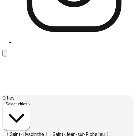
3
Leaflet
| ©
OpenStreetMap
contributors ©
CARTO
Cities
+
Select cities
−
Saint-Hyacinthe
Saint-Jean-sur-Richelieu