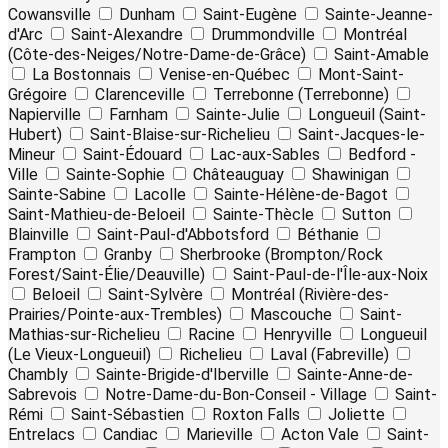
Cowansville
Dunham
Saint-Eugène
Sainte-Jeanne-
d'Arc
Saint-Alexandre
Drummondville
Montréal
(Côte-des-Neiges/Notre-Dame-de-Grâce)
Saint-Amable
La Bostonnais
Venise-en-Québec
Mont-Saint-
Grégoire
Clarenceville
Terrebonne (Terrebonne)
Napierville
Farnham
Sainte-Julie
Longueuil (Saint-
Hubert)
Saint-Blaise-sur-Richelieu
Saint-Jacques-le-
Mineur
Saint-Édouard
Lac-aux-Sables
Bedford -
Ville
Sainte-Sophie
Châteauguay
Shawinigan
Sainte-Sabine
Lacolle
Sainte-Hélène-de-Bagot
Saint-Mathieu-de-Beloeil
Sainte-Thècle
Sutton
Blainville
Saint-Paul-d'Abbotsford
Béthanie
Frampton
Granby
Sherbrooke (Brompton/Rock
Forest/Saint-Élie/Deauville)
Saint-Paul-de-l'Île-aux-Noix
Beloeil
Saint-Sylvère
Montréal (Rivière-des-
Prairies/Pointe-aux-Trembles)
Mascouche
Saint-
Mathias-sur-Richelieu
Racine
Henryville
Longueuil
(Le Vieux-Longueuil)
Richelieu
Laval (Fabreville)
Chambly
Sainte-Brigide-d'Iberville
Sainte-Anne-de-
Sabrevois
Notre-Dame-du-Bon-Conseil - Village
Saint-
Rémi
Saint-Sébastien
Roxton Falls
Joliette
Entrelacs
Candiac
Marieville
Acton Vale
Saint-