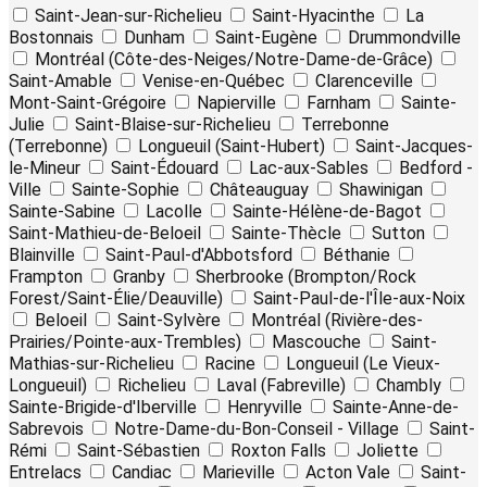
Saint-Jean-sur-Richelieu
Saint-Hyacinthe
La
Bostonnais
Dunham
Saint-Eugène
Drummondville
Montréal (Côte-des-Neiges/Notre-Dame-de-Grâce)
Saint-Amable
Venise-en-Québec
Clarenceville
Mont-Saint-Grégoire
Napierville
Farnham
Sainte-
Julie
Saint-Blaise-sur-Richelieu
Terrebonne
(Terrebonne)
Longueuil (Saint-Hubert)
Saint-Jacques-
le-Mineur
Saint-Édouard
Lac-aux-Sables
Bedford -
Ville
Sainte-Sophie
Châteauguay
Shawinigan
Sainte-Sabine
Lacolle
Sainte-Hélène-de-Bagot
Saint-Mathieu-de-Beloeil
Sainte-Thècle
Sutton
Blainville
Saint-Paul-d'Abbotsford
Béthanie
Frampton
Granby
Sherbrooke (Brompton/Rock
Forest/Saint-Élie/Deauville)
Saint-Paul-de-l'Île-aux-Noix
Beloeil
Saint-Sylvère
Montréal (Rivière-des-
Prairies/Pointe-aux-Trembles)
Mascouche
Saint-
Mathias-sur-Richelieu
Racine
Longueuil (Le Vieux-
Longueuil)
Richelieu
Laval (Fabreville)
Chambly
Sainte-Brigide-d'Iberville
Henryville
Sainte-Anne-de-
Sabrevois
Notre-Dame-du-Bon-Conseil - Village
Saint-
Rémi
Saint-Sébastien
Roxton Falls
Joliette
Entrelacs
Candiac
Marieville
Acton Vale
Saint-