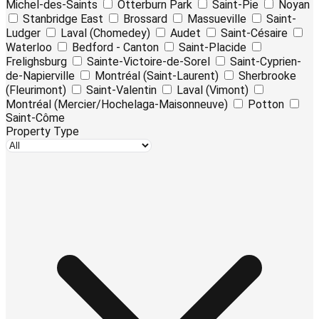
Michel-des-Saints
Otterburn Park
Saint-Pie
Noyan
Stanbridge East
Brossard
Massueville
Saint-
Ludger
Laval (Chomedey)
Audet
Saint-Césaire
Waterloo
Bedford - Canton
Saint-Placide
Frelighsburg
Sainte-Victoire-de-Sorel
Saint-Cyprien-
de-Napierville
Montréal (Saint-Laurent)
Sherbrooke
(Fleurimont)
Saint-Valentin
Laval (Vimont)
Montréal (Mercier/Hochelaga-Maisonneuve)
Potton
Saint-Côme
Property Type