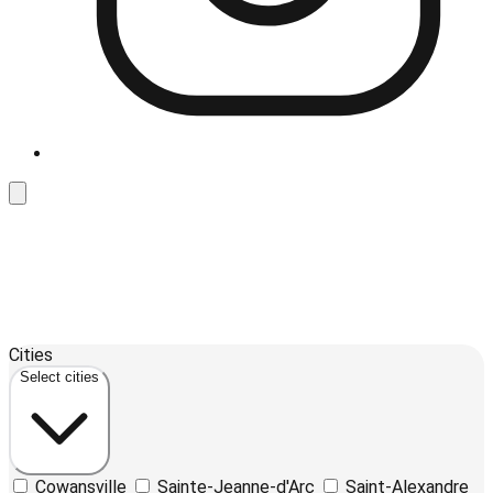
Leaflet
| ©
OpenStreetMap
contributors ©
CARTO
12
Cities
+
Select cities
−
Cowansville
Sainte-Jeanne-d'Arc
Saint-Alexandre