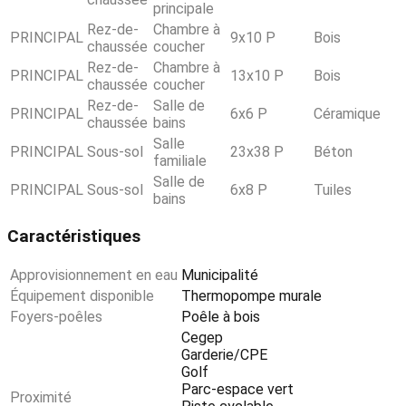
principale
Rez-de-
Chambre à
PRINCIPAL
9x10 P
Bois
chaussée
coucher
Rez-de-
Chambre à
PRINCIPAL
13x10 P
Bois
chaussée
coucher
Rez-de-
Salle de
PRINCIPAL
6x6 P
Céramique
chaussée
bains
Salle
PRINCIPAL
Sous-sol
23x38 P
Béton
familiale
Salle de
PRINCIPAL
Sous-sol
6x8 P
Tuiles
bains
Caractéristiques
Approvisionnement en eau
Municipalité
Équipement disponible
Thermopompe murale
Foyers-poêles
Poêle à bois
Cegep
Garderie/CPE
Golf
Parc-espace vert
Proximité