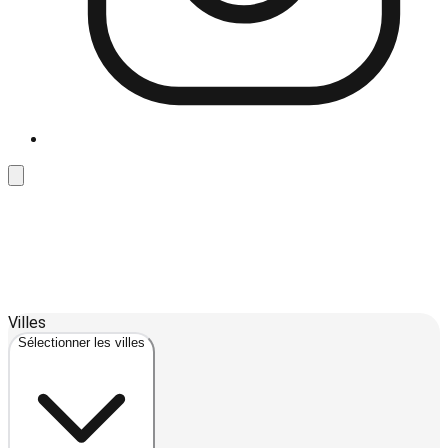
Leaflet
| ©
OpenStreetMap
contributors ©
CARTO
Villes
+
Sélectionner les villes
−