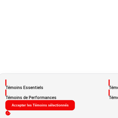
Activer
Acti
Témoins Essentiels
Témo
Activer
Acti
Témoins de Performances
Témo
Accepter les Témoins sélectionnés