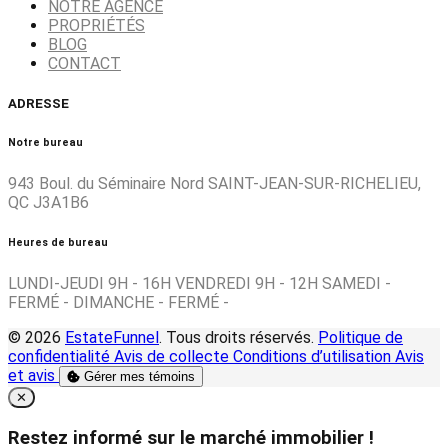
NOTRE AGENCE
PROPRIÉTÉS
BLOG
CONTACT
ADRESSE
Notre bureau
943 Boul. du Séminaire Nord SAINT-JEAN-SUR-RICHELIEU,
QC J3A1B6
Heures de bureau
LUNDI-JEUDI 9H - 16H VENDREDI 9H - 12H SAMEDI -
FERMÉ - DIMANCHE - FERMÉ -
© 2026
EstateFunnel
. Tous droits réservés.
Politique de
confidentialité
Avis de collecte
Conditions d’utilisation
Avis
et avis
Gérer mes témoins
Close
✕
Restez informé sur le marché immobilier !