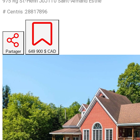
975 Rg St-Henri J0J1T0 Saint-Armand Estrie
# Centris :28817896
Partager
649 900 $
CAD