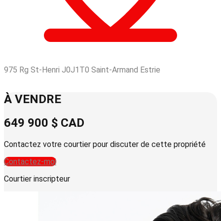
975 Rg St-Henri J0J1T0 Saint-Armand Estrie
Leaflet
| © OpenStreetMap contributors © CARTO
+
À VENDRE
−
649 900 $
CAD
Contactez votre courtier pour discuter de cette propriété
Contactez-moi
Courtier inscripteur