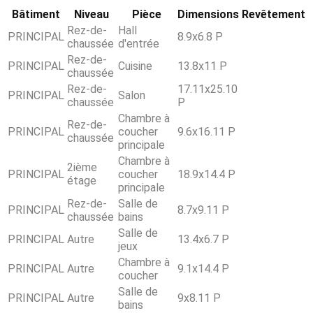
Bâtiment
Niveau
Pièce
Dimensions
Revêtement
Rez-de-
Hall
PRINCIPAL
8.9x6.8 P
chaussée
d'entrée
Rez-de-
PRINCIPAL
Cuisine
13.8x11 P
chaussée
Rez-de-
17.11x25.10
PRINCIPAL
Salon
chaussée
P
Chambre à
Rez-de-
PRINCIPAL
coucher
9.6x16.11 P
chaussée
principale
Chambre à
2ième
PRINCIPAL
coucher
18.9x14.4 P
étage
principale
Rez-de-
Salle de
PRINCIPAL
8.7x9.11 P
chaussée
bains
Salle de
PRINCIPAL
Autre
13.4x6.7 P
jeux
Chambre à
PRINCIPAL
Autre
9.1x14.4 P
coucher
Salle de
PRINCIPAL
Autre
9x8.11 P
bains