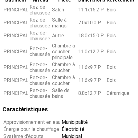
Rez-de-
PRINCIPAL
Salon
11.1x15.2 P
Bois
chaussée
Rez-de-
Salle à
PRINCIPAL
7.0x10.0 P
Bois
chaussée
manger
Rez-de-
PRINCIPAL
Autre
18.0x15.0 P
Bois
chaussée
Chambre à
Rez-de-
PRINCIPAL
coucher
11.0x12.7 P
Bois
chaussée
principale
Rez-de-
Chambre à
PRINCIPAL
11.6x9.7 P
Bois
chaussée
coucher
Rez-de-
Chambre à
PRINCIPAL
11.6x9.7 P
Bois
chaussée
coucher
Rez-de-
Salle de
PRINCIPAL
8.8x12.7 P
Céramique
chaussée
bains
Caractéristiques
Approvisionnement en eau
Municipalité
Énergie pour le chauffage
Électricité
Système d'égouts
Municipal