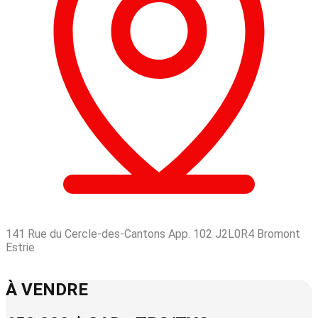
141 Rue du Cercle-des-Cantons App. 102 J2L0R4 Bromont
Estrie
Leaflet
| © OpenStreetMap contributors © CARTO
+
À VENDRE
−