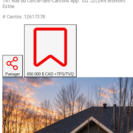
141 Rue du Cercle-des-Cantons App. 102 J2L0R4 Bromont
Estrie
# Centris :12617378
Partager
650 000 $
CAD
+TPS/TVQ