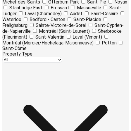
Michel-des-Saints
Otterburn Park
Saint-Pie
Noyan
Stanbridge East
Brossard
Massueville
Saint-
Ludger
Laval (Chomedey)
Audet
Saint-Césaire
Waterloo
Bedford - Canton
Saint-Placide
Frelighsburg
Sainte-Victoire-de-Sorel
Saint-Cyprien-
de-Napierville
Montréal (Saint-Laurent)
Sherbrooke
(Fleurimont)
Saint-Valentin
Laval (Vimont)
Montréal (Mercier/Hochelaga-Maisonneuve)
Potton
Saint-Côme
Property Type