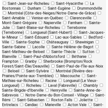
Saint-Jean-sur-Richelieu
Saint-Hyacinthe
La
Bostonnais
Dunham
Saint-Eugène
Drummondville
Montréal (Côte-des-Neiges/Notre-Dame-de-Grâce)
Saint-Amable
Venise-en-Québec
Clarenceville
Mont-Saint-Grégoire
Napierville
Farnham
Sainte-
Julie
Saint-Blaise-sur-Richelieu
Terrebonne
(Terrebonne)
Longueuil (Saint-Hubert)
Saint-Jacques-
le-Mineur
Saint-Édouard
Lac-aux-Sables
Bedford -
Ville
Sainte-Sophie
Châteauguay
Shawinigan
Sainte-Sabine
Lacolle
Sainte-Hélène-de-Bagot
Saint-Mathieu-de-Beloeil
Sainte-Thècle
Sutton
Blainville
Saint-Paul-d'Abbotsford
Béthanie
Frampton
Granby
Sherbrooke (Brompton/Rock
Forest/Saint-Élie/Deauville)
Saint-Paul-de-l'Île-aux-Noix
Beloeil
Saint-Sylvère
Montréal (Rivière-des-
Prairies/Pointe-aux-Trembles)
Mascouche
Saint-
Mathias-sur-Richelieu
Racine
Longueuil (Le Vieux-
Longueuil)
Richelieu
Laval (Fabreville)
Chambly
Sainte-Brigide-d'Iberville
Henryville
Sainte-Anne-de-
Sabrevois
Notre-Dame-du-Bon-Conseil - Village
Saint-
Rémi
Saint-Sébastien
Roxton Falls
Joliette
Entrelacs
Candiac
Marieville
Acton Vale
Saint-