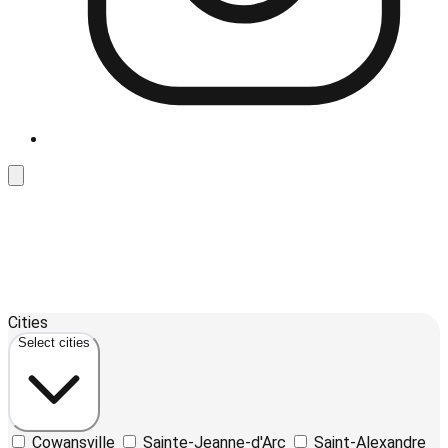
Leaflet
| ©
OpenStreetMap
contributors ©
CARTO
12
Cities
+
Select cities
−
Cowansville
Sainte-Jeanne-d'Arc
Saint-Alexandre