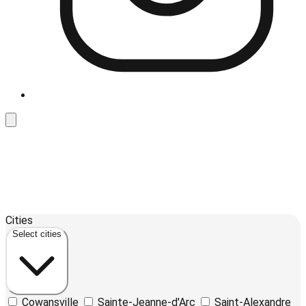
Leaflet
| ©
OpenStreetMap
contributors ©
CARTO
12
Cities
+
Select cities
−
Cowansville
Sainte-Jeanne-d'Arc
Saint-Alexandre