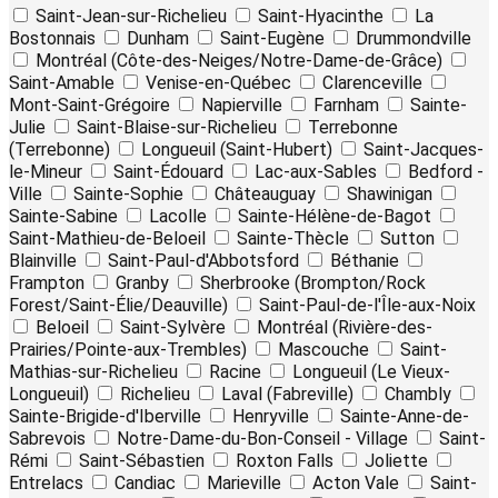
Saint-Jean-sur-Richelieu
Saint-Hyacinthe
La
Bostonnais
Dunham
Saint-Eugène
Drummondville
Montréal (Côte-des-Neiges/Notre-Dame-de-Grâce)
Saint-Amable
Venise-en-Québec
Clarenceville
Mont-Saint-Grégoire
Napierville
Farnham
Sainte-
Julie
Saint-Blaise-sur-Richelieu
Terrebonne
(Terrebonne)
Longueuil (Saint-Hubert)
Saint-Jacques-
le-Mineur
Saint-Édouard
Lac-aux-Sables
Bedford -
Ville
Sainte-Sophie
Châteauguay
Shawinigan
Sainte-Sabine
Lacolle
Sainte-Hélène-de-Bagot
Saint-Mathieu-de-Beloeil
Sainte-Thècle
Sutton
Blainville
Saint-Paul-d'Abbotsford
Béthanie
Frampton
Granby
Sherbrooke (Brompton/Rock
Forest/Saint-Élie/Deauville)
Saint-Paul-de-l'Île-aux-Noix
Beloeil
Saint-Sylvère
Montréal (Rivière-des-
Prairies/Pointe-aux-Trembles)
Mascouche
Saint-
Mathias-sur-Richelieu
Racine
Longueuil (Le Vieux-
Longueuil)
Richelieu
Laval (Fabreville)
Chambly
Sainte-Brigide-d'Iberville
Henryville
Sainte-Anne-de-
Sabrevois
Notre-Dame-du-Bon-Conseil - Village
Saint-
Rémi
Saint-Sébastien
Roxton Falls
Joliette
Entrelacs
Candiac
Marieville
Acton Vale
Saint-