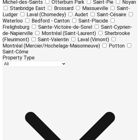
Michel-des-Saints
Otterburn Park
Saint-Pie
Noyan
Stanbridge East
Brossard
Massueville
Saint-
Ludger
Laval (Chomedey)
Audet
Saint-Césaire
Waterloo
Bedford - Canton
Saint-Placide
Frelighsburg
Sainte-Victoire-de-Sorel
Saint-Cyprien-
de-Napierville
Montréal (Saint-Laurent)
Sherbrooke
(Fleurimont)
Saint-Valentin
Laval (Vimont)
Montréal (Mercier/Hochelaga-Maisonneuve)
Potton
Saint-Côme
Property Type