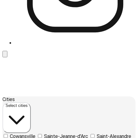
Leaflet
| ©
OpenStreetMap
contributors ©
CARTO
12
Cities
+
Select cities
−
Cowansville
Sainte-Jeanne-d'Arc
Saint-Alexandre