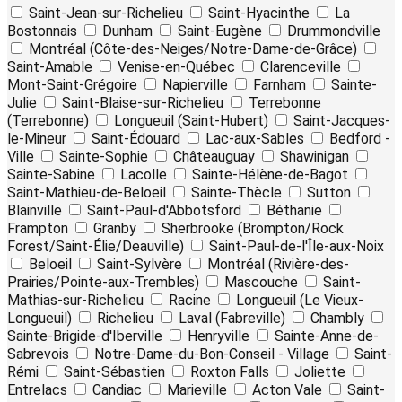
Saint-Jean-sur-Richelieu
Saint-Hyacinthe
La
Bostonnais
Dunham
Saint-Eugène
Drummondville
Montréal (Côte-des-Neiges/Notre-Dame-de-Grâce)
Saint-Amable
Venise-en-Québec
Clarenceville
Mont-Saint-Grégoire
Napierville
Farnham
Sainte-
Julie
Saint-Blaise-sur-Richelieu
Terrebonne
(Terrebonne)
Longueuil (Saint-Hubert)
Saint-Jacques-
le-Mineur
Saint-Édouard
Lac-aux-Sables
Bedford -
Ville
Sainte-Sophie
Châteauguay
Shawinigan
Sainte-Sabine
Lacolle
Sainte-Hélène-de-Bagot
Saint-Mathieu-de-Beloeil
Sainte-Thècle
Sutton
Blainville
Saint-Paul-d'Abbotsford
Béthanie
Frampton
Granby
Sherbrooke (Brompton/Rock
Forest/Saint-Élie/Deauville)
Saint-Paul-de-l'Île-aux-Noix
Beloeil
Saint-Sylvère
Montréal (Rivière-des-
Prairies/Pointe-aux-Trembles)
Mascouche
Saint-
Mathias-sur-Richelieu
Racine
Longueuil (Le Vieux-
Longueuil)
Richelieu
Laval (Fabreville)
Chambly
Sainte-Brigide-d'Iberville
Henryville
Sainte-Anne-de-
Sabrevois
Notre-Dame-du-Bon-Conseil - Village
Saint-
Rémi
Saint-Sébastien
Roxton Falls
Joliette
Entrelacs
Candiac
Marieville
Acton Vale
Saint-