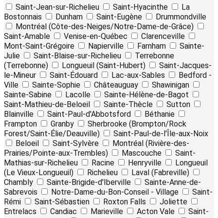
Saint-Jean-sur-Richelieu
Saint-Hyacinthe
La
Bostonnais
Dunham
Saint-Eugène
Drummondville
Montréal (Côte-des-Neiges/Notre-Dame-de-Grâce)
Saint-Amable
Venise-en-Québec
Clarenceville
Mont-Saint-Grégoire
Napierville
Farnham
Sainte-
Julie
Saint-Blaise-sur-Richelieu
Terrebonne
(Terrebonne)
Longueuil (Saint-Hubert)
Saint-Jacques-
le-Mineur
Saint-Édouard
Lac-aux-Sables
Bedford -
Ville
Sainte-Sophie
Châteauguay
Shawinigan
Sainte-Sabine
Lacolle
Sainte-Hélène-de-Bagot
Saint-Mathieu-de-Beloeil
Sainte-Thècle
Sutton
Blainville
Saint-Paul-d'Abbotsford
Béthanie
Frampton
Granby
Sherbrooke (Brompton/Rock
Forest/Saint-Élie/Deauville)
Saint-Paul-de-l'Île-aux-Noix
Beloeil
Saint-Sylvère
Montréal (Rivière-des-
Prairies/Pointe-aux-Trembles)
Mascouche
Saint-
Mathias-sur-Richelieu
Racine
Henryville
Longueuil
(Le Vieux-Longueuil)
Richelieu
Laval (Fabreville)
Chambly
Sainte-Brigide-d'Iberville
Sainte-Anne-de-
Sabrevois
Notre-Dame-du-Bon-Conseil - Village
Saint-
Rémi
Saint-Sébastien
Roxton Falls
Joliette
Entrelacs
Candiac
Marieville
Acton Vale
Saint-