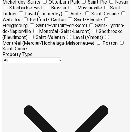
Michel-des-Saints
Otterburn Park
Saint-Pie
Noyan
Stanbridge East
Brossard
Massueville
Saint-
Ludger
Laval (Chomedey)
Audet
Saint-Césaire
Waterloo
Bedford - Canton
Saint-Placide
Frelighsburg
Sainte-Victoire-de-Sorel
Saint-Cyprien-
de-Napierville
Montréal (Saint-Laurent)
Sherbrooke
(Fleurimont)
Saint-Valentin
Laval (Vimont)
Montréal (Mercier/Hochelaga-Maisonneuve)
Potton
Saint-Côme
Property Type