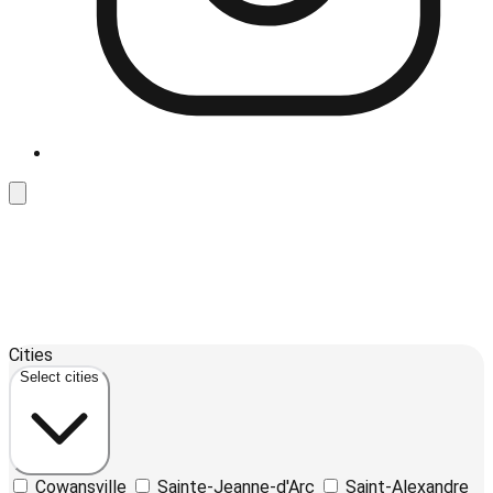
Leaflet
| ©
OpenStreetMap
contributors ©
CARTO
12
Cities
+
Select cities
−
Cowansville
Sainte-Jeanne-d'Arc
Saint-Alexandre