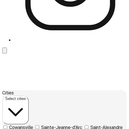
Leaflet
| ©
OpenStreetMap
contributors ©
CARTO
12
Cities
+
Select cities
−
Cowansville
Sainte-Jeanne-d'Arc
Saint-Alexandre