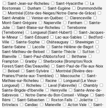
Saint-Jean-sur-Richelieu
Saint-Hyacinthe
La
Bostonnais
Dunham
Saint-Eugène
Drummondville
Montréal (Côte-des-Neiges/Notre-Dame-de-Grâce)
Saint-Amable
Venise-en-Québec
Clarenceville
Mont-Saint-Grégoire
Napierville
Farnham
Sainte-
Julie
Saint-Blaise-sur-Richelieu
Terrebonne
(Terrebonne)
Longueuil (Saint-Hubert)
Saint-Jacques-
le-Mineur
Saint-Édouard
Lac-aux-Sables
Bedford -
Ville
Sainte-Sophie
Châteauguay
Shawinigan
Sainte-Sabine
Lacolle
Sainte-Hélène-de-Bagot
Saint-Mathieu-de-Beloeil
Sainte-Thècle
Sutton
Blainville
Saint-Paul-d'Abbotsford
Béthanie
Frampton
Granby
Sherbrooke (Brompton/Rock
Forest/Saint-Élie/Deauville)
Saint-Paul-de-l'Île-aux-Noix
Beloeil
Saint-Sylvère
Montréal (Rivière-des-
Prairies/Pointe-aux-Trembles)
Mascouche
Saint-
Mathias-sur-Richelieu
Racine
Longueuil (Le Vieux-
Longueuil)
Richelieu
Laval (Fabreville)
Chambly
Sainte-Brigide-d'Iberville
Henryville
Sainte-Anne-de-
Sabrevois
Notre-Dame-du-Bon-Conseil - Village
Saint-
Rémi
Saint-Sébastien
Roxton Falls
Joliette
Entrelacs
Candiac
Marieville
Acton Vale
Saint-