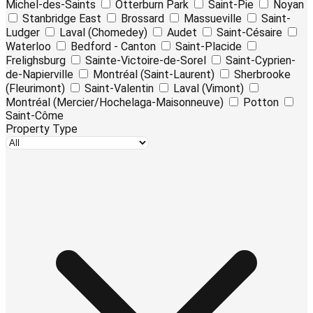
Michel-des-Saints
Otterburn Park
Saint-Pie
Noyan
Stanbridge East
Brossard
Massueville
Saint-
Ludger
Laval (Chomedey)
Audet
Saint-Césaire
Waterloo
Bedford - Canton
Saint-Placide
Frelighsburg
Sainte-Victoire-de-Sorel
Saint-Cyprien-
de-Napierville
Montréal (Saint-Laurent)
Sherbrooke
(Fleurimont)
Saint-Valentin
Laval (Vimont)
Montréal (Mercier/Hochelaga-Maisonneuve)
Potton
Saint-Côme
Property Type