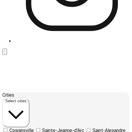
Leaflet
| ©
OpenStreetMap
contributors ©
CARTO
12
Cities
+
Select cities
−
Cowansville
Sainte-Jeanne-d'Arc
Saint-Alexandre