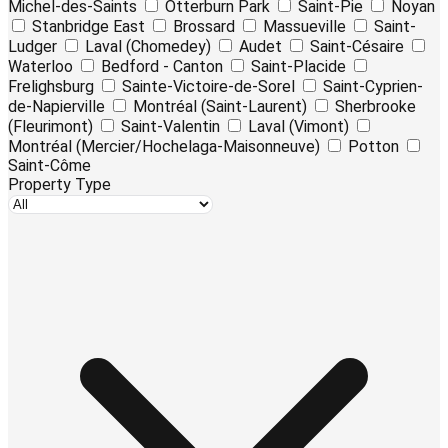
Michel-des-Saints
Otterburn Park
Saint-Pie
Noyan
Stanbridge East
Brossard
Massueville
Saint-
Ludger
Laval (Chomedey)
Audet
Saint-Césaire
Waterloo
Bedford - Canton
Saint-Placide
Frelighsburg
Sainte-Victoire-de-Sorel
Saint-Cyprien-
de-Napierville
Montréal (Saint-Laurent)
Sherbrooke
(Fleurimont)
Saint-Valentin
Laval (Vimont)
Montréal (Mercier/Hochelaga-Maisonneuve)
Potton
Saint-Côme
Property Type