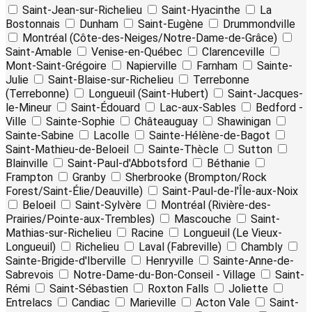
Saint-Jean-sur-Richelieu
Saint-Hyacinthe
La
Bostonnais
Dunham
Saint-Eugène
Drummondville
Montréal (Côte-des-Neiges/Notre-Dame-de-Grâce)
Saint-Amable
Venise-en-Québec
Clarenceville
Mont-Saint-Grégoire
Napierville
Farnham
Sainte-
Julie
Saint-Blaise-sur-Richelieu
Terrebonne
(Terrebonne)
Longueuil (Saint-Hubert)
Saint-Jacques-
le-Mineur
Saint-Édouard
Lac-aux-Sables
Bedford -
Ville
Sainte-Sophie
Châteauguay
Shawinigan
Sainte-Sabine
Lacolle
Sainte-Hélène-de-Bagot
Saint-Mathieu-de-Beloeil
Sainte-Thècle
Sutton
Blainville
Saint-Paul-d'Abbotsford
Béthanie
Frampton
Granby
Sherbrooke (Brompton/Rock
Forest/Saint-Élie/Deauville)
Saint-Paul-de-l'Île-aux-Noix
Beloeil
Saint-Sylvère
Montréal (Rivière-des-
Prairies/Pointe-aux-Trembles)
Mascouche
Saint-
Mathias-sur-Richelieu
Racine
Longueuil (Le Vieux-
Longueuil)
Richelieu
Laval (Fabreville)
Chambly
Sainte-Brigide-d'Iberville
Henryville
Sainte-Anne-de-
Sabrevois
Notre-Dame-du-Bon-Conseil - Village
Saint-
Rémi
Saint-Sébastien
Roxton Falls
Joliette
Entrelacs
Candiac
Marieville
Acton Vale
Saint-