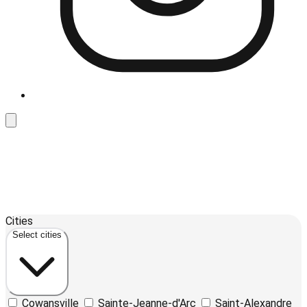
Leaflet
| ©
OpenStreetMap
contributors ©
CARTO
12
Cities
+
Select cities
−
Cowansville
Sainte-Jeanne-d'Arc
Saint-Alexandre