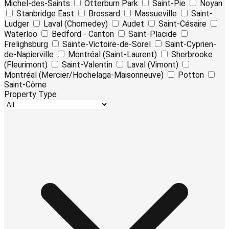
Michel-des-Saints
Otterburn Park
Saint-Pie
Noyan
Stanbridge East
Brossard
Massueville
Saint-
Ludger
Laval (Chomedey)
Audet
Saint-Césaire
Waterloo
Bedford - Canton
Saint-Placide
Frelighsburg
Sainte-Victoire-de-Sorel
Saint-Cyprien-
de-Napierville
Montréal (Saint-Laurent)
Sherbrooke
(Fleurimont)
Saint-Valentin
Laval (Vimont)
Montréal (Mercier/Hochelaga-Maisonneuve)
Potton
Saint-Côme
Property Type