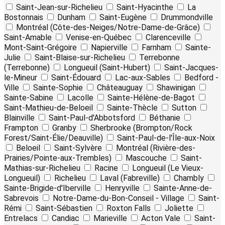
Saint-Jean-sur-Richelieu
Saint-Hyacinthe
La
Bostonnais
Dunham
Saint-Eugène
Drummondville
Montréal (Côte-des-Neiges/Notre-Dame-de-Grâce)
Saint-Amable
Venise-en-Québec
Clarenceville
Mont-Saint-Grégoire
Napierville
Farnham
Sainte-
Julie
Saint-Blaise-sur-Richelieu
Terrebonne
(Terrebonne)
Longueuil (Saint-Hubert)
Saint-Jacques-
le-Mineur
Saint-Édouard
Lac-aux-Sables
Bedford -
Ville
Sainte-Sophie
Châteauguay
Shawinigan
Sainte-Sabine
Lacolle
Sainte-Hélène-de-Bagot
Saint-Mathieu-de-Beloeil
Sainte-Thècle
Sutton
Blainville
Saint-Paul-d'Abbotsford
Béthanie
Frampton
Granby
Sherbrooke (Brompton/Rock
Forest/Saint-Élie/Deauville)
Saint-Paul-de-l'Île-aux-Noix
Beloeil
Saint-Sylvère
Montréal (Rivière-des-
Prairies/Pointe-aux-Trembles)
Mascouche
Saint-
Mathias-sur-Richelieu
Racine
Longueuil (Le Vieux-
Longueuil)
Richelieu
Laval (Fabreville)
Chambly
Sainte-Brigide-d'Iberville
Henryville
Sainte-Anne-de-
Sabrevois
Notre-Dame-du-Bon-Conseil - Village
Saint-
Rémi
Saint-Sébastien
Roxton Falls
Joliette
Entrelacs
Candiac
Marieville
Acton Vale
Saint-